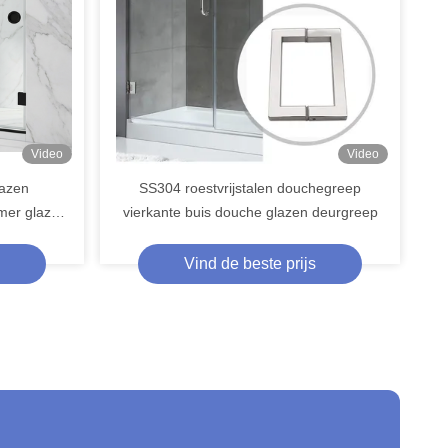
Video
Video
lazen
SS304 roestvrijstalen douchegreep
mer glazen
vierkante buis douche glazen deurgreep
Vind de beste prijs
Zilver Hydraulisch Aluminium Draadloos Afstandsbediening Cam Action Door Closer voor PVC-deuren
Zwart-wit ABS roestvrij staal 800G 1000G Automatische sensor deur dicht trekkrachten
Moderne design stijl hotel raamloze douche deur bodem afdichting voor water barrière creatie
800G 1000G Zwart-wit ABS multifunctie punch-free deur sluiter met 44*44*1.6cm Grootte