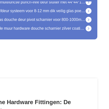
Anti-metalen raamloze schuifdeur systeem voor 8-12 mm dik veilig glas poets afwerking
Modern ontwerp Messing glas douche deur pivot scharnier voor 800-1000mm glas deur breedte
304 roestvrij staal glas aan de muur hardware douche scharnier zilver coating wandmontage
TAKY Witte kleur 30-80 kg raamloze glazen schuifdeur sluiter voor klantvereisten
Hardware voor schuifdeuren met chroomplaat voor houten glazen douchebehuizing zonder raam
Vierkant bevel roestvrij staal glas naar de muur douche deur scharnier voor 800-1000MM deur breedte
Zilver Hydraulisch Aluminium Draadloos Afstandsbediening Cam Action Door Closer voor PVC-deuren
Zwart-wit ABS roestvrij staal 800G 1000G Automatische sensor deur dicht trekkrachten
e Hardware Fittingen: De