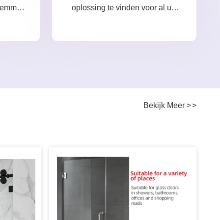
klemmen
oplossing te vinden voor al uw
w vraag.
zorgen.
Bekijk Meer
>
>