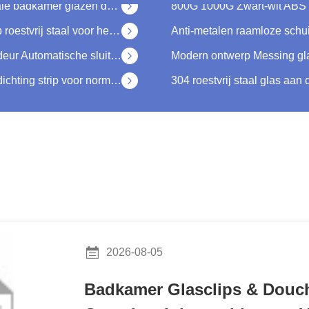
Gepolijste chroom afwerking glas deur trekhandgreep roestvrij staal voor hedendaagse stijl
30-80 kg Zilveren drukwerk Frameloze glazen schuifdeur Automatische sluiter Pneumatische terugschuif
8-12 mm PVC waterdicht rubber glas douche deur afdichting strip voor normale lengte 2200/2400mm
Moderne 8 inch 200mm H douche deur handvat voor glazen deur in SS304 Pools afwerking
8-12 mm PVC waterdicht U-type rubber glas douche deur afdichting strip voor transparante deuren
Door-vensterhandgrepen voor luxe hotel ingang antieke koperen poort trekhandgrepen
Transparante 8-12 mm douche deur afdichting streep milieuvriendelijk co-extrudeerd PVC voor waterdichtheid
Hoog resistente Amerikaanse stijl satine goud 70 mm wiel buitenste automatische schuifdeur
2026-08-05
Badkamer Glasclips & Douch