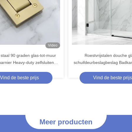
Video
 staal 90 graden glas-tot-muur
Roestvrijstalen douche g
rnier Heavy-duty zelfsluitende
schuifdeurbeslagbeslag Badka
ulische badkamerscharnier
deurrollensystemen
Vind de beste prijs
Vind de beste prijs
Transparante 8-12 mm douche deur afdichting streep milieuvriendelijk co-extrudeerd PVC voor waterdichtheid
Hoog resistente Amerikaanse stijl satine goud 70 mm wiel buitenste automatische schuifdeur
Roestvrij staal dubbelzijdig glas trek douche deur handgreep Upgrade de stijl van uw deur
Meer producten
90 graden hydraulische douche scharnier voor normale badkamer glazen deur in sliver aluminium