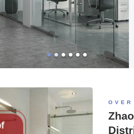
OVER
Zhao
Dist