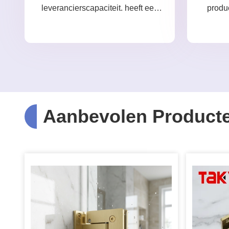
leverancierscapaciteit. heeft een
produ
strikt kwaliteitscontrolesysteem en
een professioneel
testlaboratorium.
Aanbevolen Product