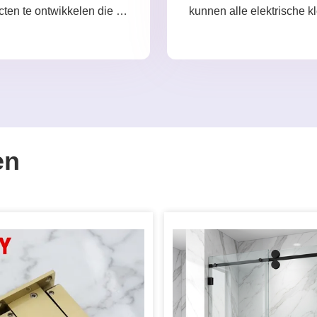
cten te ontwikkelen die u
kunnen alle elektrische 
nodig heeft.
produceren, verder dan u
en