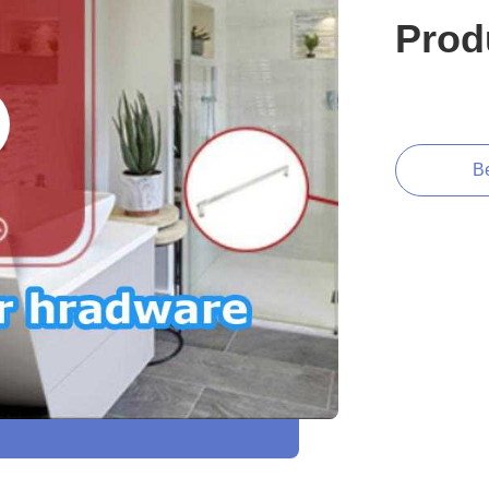
Prod
B