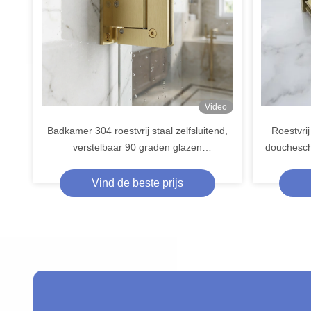
Video
Badkamer 304 roestvrij staal zelfsluitend,
Roestvrij
verstelbaar 90 graden glazen
douchescha
deurscharnier
hydra
Vind de beste prijs