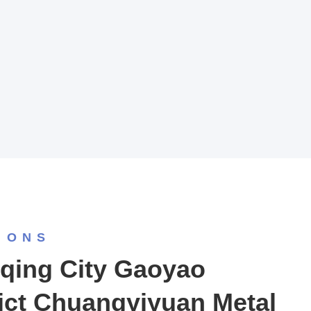
 ONS
qing City Gaoyao
rict Chuangyiyuan Metal