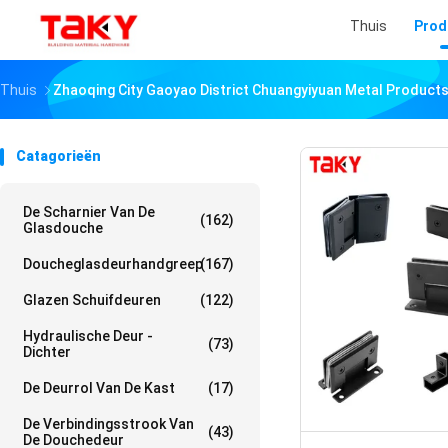
Thuis
Prod
Thuis
Zhaoqing City Gaoyao District Chuangyiyuan Metal Products 
Catagorieën
De Scharnier Van De
(162)
Glasdouche
Doucheglasdeurhandgreep
(167)
Glazen Schuifdeuren
(122)
Hydraulische Deur -
(73)
Dichter
De Deurrol Van De Kast
(17)
De Verbindingsstrook Van
(43)
De Douchedeur