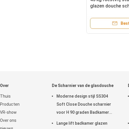
glazen douche sch
badkamer glazen 
levensduur
Best
Over
De Scharnier van de glasdouche
Thuis
Moderne design stijl SS304
Producten
Soft Close Douche scharnier
VR-show
voor H 90 graden Badkamer
Over ons
glazen deur
Lange lift badkamer glazen
nieuws