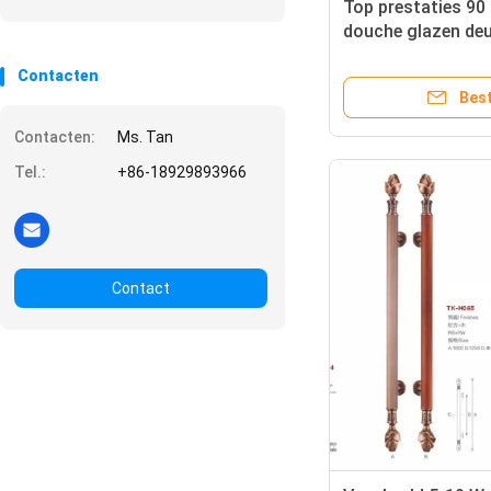
Top prestaties 90
douche glazen deu
scharnier voor va
Contacten
Best
Contacten:
Ms. Tan
Tel.:
+86-18929893966
Contact