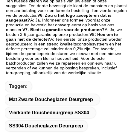
Ten tweede citeren we op basis van uw eisen of onze 
suggesties. Ten derde bevestigt de klant de monsters en plaatst 
een aanbetaling voor een formele bestelling. Ten vierde regelen 
we de productie.
V6. Zou u het logo accepteren dat is 
aangepast?
A: Ja. Informeer ons formeel voordat onze 
productie en bevestig het ontwerp eerst op basis van ons 
monster.
V7: Biedt u garantie voor de producten?
A: Ja, we 
bieden 3-6 jaar garantie op onze producten.
V8: Hoe om te 
gaan met de defecte?
A: Ten eerste, onze producten worden 
geproduceerd in een streng kwaliteitscontrolesysteem en het 
defecte percentage zal minder dan 0,2% zijn. Ten tweede, 
tijdens de garantieperiode sturen we nieuwe met een nieuwe 
bestelling voor een kleine hoeveelheid. Voor defecte 
batchproducten zullen we ze repareren en opnieuw naar u 
verzenden of we kunnen de oplossing bespreken, inclusief 
terugroeping, afhankelijk van de werkelijke situatie.
Taggen:
Mat Zwarte Doucheglazen Deurgreep
Vierkante Douchedeurgreep SS304
SS304 Doucheglazen Deurgreep