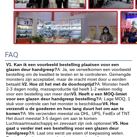
FAQ
V1. Kan ik een voorbeeld bestelling plaatsen voor een 
glazen deur handgreep?
A: Ja, we verwelkomen een voorbeeld 
bestelling om de kwaliteit te testen en te controleren. Gemengde 
monsters zijn acceptabel, maar de vracht moet door u worden 
betaald.
V2. Hoe zit het met de doorlooptijd?
A: Monster heeft 
2-3 dagen nodig, massaproductie tijd heeft 1-2 weken nodig 
voor een bestelling van meer dan
V3. Heeft u een MOQ-limiet 
voor een glazen deur handgreep bestelling?
A: Lage MOQ, 1 
stuk voor controle van het monster is beschikbaar
V4. Hoe 
verzendt u de goederen en hoe lang duurt het om aan te 
komen?
A: We verzenden meestal via DHL, UPS, FedEx of TNT. 
Het duurt meestal 3-5 dagen om aan te komen. 
Luchtvaartmaatschappij en zeevaart zijn ook optioneel.
V5. Hoe 
gaat u verder met een bestelling voor een glazen deur 
handgreep?
A: Laat ons eerst uw eisen of toepassing weten. 