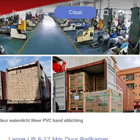
ten
Neem Contact Met Ons Op
Citaat
deur waterdicht Weer PVC band afdichting
Lange Lift 6-12 Mm Duur Badkamer