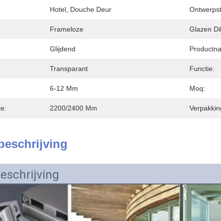
Hotel, Douche Deur
Ontwerpsti
Frameloze
Glazen Di
Glijdend
Productn
Transparant
Functie:
6-12 Mm
Moq:
e:
2200/2400 Mm
Verpakkin
beschrijving
eschrijving