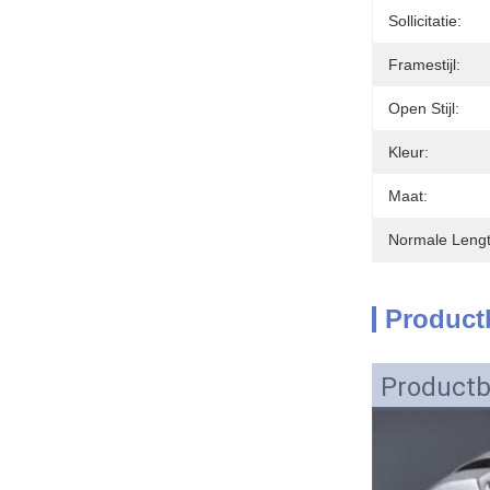
Sollicitatie:
Framestijl:
Open Stijl:
Kleur:
Maat:
Normale Lengt
Product
Productb