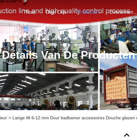
Thuis
Over Ons
Producten
Evenemen
Details Van De Producten
deur
>
Lange lift 6-12 mm Duur badkamer accessoires Douche glazen 