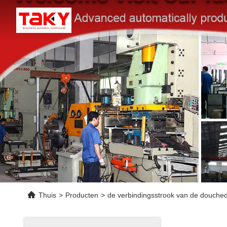
Thuis
>
Producten
>
de verbindingsstrook van de douche