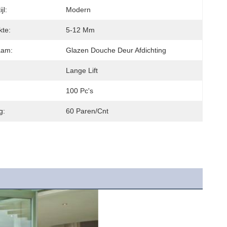
jl:
Modern
kte:
5-12 Mm
aam:
Glazen Douche Deur Afdichting
Lange Lift
100 Pc's
g:
60 Paren/cnt