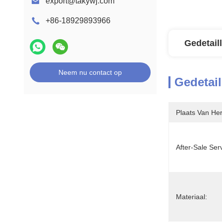
export@takywj.com
+86-18929893966
Gedetail
Neem nu contact op
Gedetail
Plaats Van He
After-Sale Ser
Materiaal: