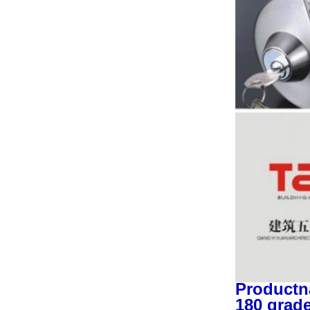
Productn
180 grad