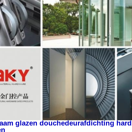
aam glazen douchedeurafdichting harde
en