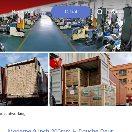
ten
Neem Contact Met Ons Op
Citaat
ols afwerking
Moderne 8 Inch 200mm H Douche Deur