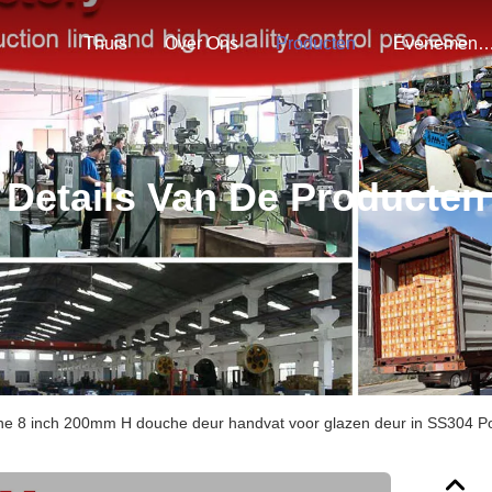
Thuis
Over Ons
Producten
Evenemen
Details Van De Producten
e 8 inch 200mm H douche deur handvat voor glazen deur in SS304 Po