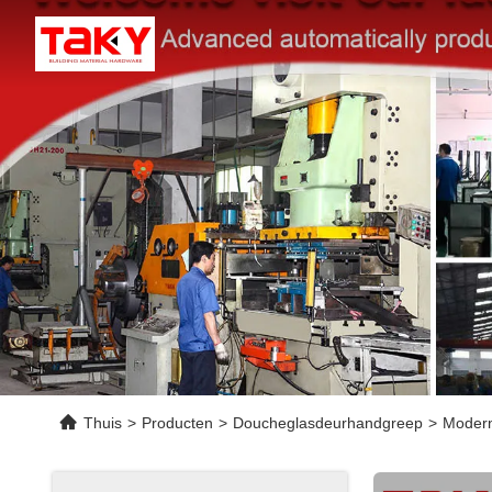
Thuis
>
Producten
>
Doucheglasdeurhandgreep
>
Modern