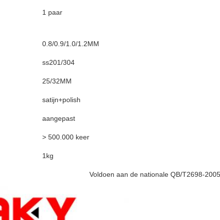
1 paar
0.8/0.9/1.0/1.2MM
ss201/304
25/32MM
satijn+polish
aangepast
> 500.000 keer
1kg
 aan de nationale QB/T2698-2005 Sta