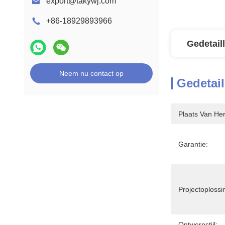
export@takywj.com
+86-18929893966
Gedetail
Neem nu contact op
Gedetail
Plaats Van He
Garantie:
Projectoploss
Ontwerpstijl: