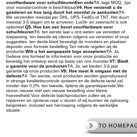
voor
Hardware voor schuifdeuren
Een orde?
A: lage MOQ, 1pc 
voor monstercontrole is beschikbaar
V4. Hoe verzendt u de 
goederen en hoe lang duurt het voordat ze aankomen?
A: 
We verzenden meestal per DHL, UPS, FedEx of TNT. Het duurt 
meestal 3-5 dagen om te arriveren. Lucht- en zeevracht is ook 
optioneel.
Q5. Hoe kan een bevel voor
Hardware voor 
schuifdeuren
?
A: ten eerste laat u ons weten uw vereisten of 
toepassing. ten tweede wij citeren volgens uw vereisten of onze 
suggesties. ten derde klant bevestigt de monsters en plaatsen 
deposito voor formele bestelling.Ten vierde regelen wij de 
productie.
Wilt u het aangepaste logo accepteren?
A: Ja. 
Gelieve ons formeel te informeren voor onze productie en 
bevestig het ontwerp eerst op basis van ons monster.
V7: Biedt 
u garantie voor de producten?
A: Ja, we bieden 3-6 jaar 
garantie op onze producten.
V8: Hoe moet ik omgaan met de 
defecte?
A: Ten eerste, onze producten worden geproduceerd 
in strenge kwaliteitscontrole systeem en de defecte tarief zal 
minder dan 0,2%. ten tweede, tijdens de garantieperiode,We 
sturen nieuwe met een nieuwe bestelling voor kleine 
hoeveelheid.Voor defecte batchproducten zullen wij ze 
repareren en opnieuw naar u sturen of wij kunnen de oplossing 
bespreken, inclusief een herroeping volgens de werkelijke 
situatie.