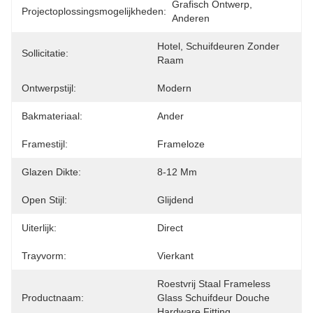
Grafisch Ontwerp, 
Projectoplossingsmogelijkheden:
Anderen
Hotel, Schuifdeuren Zonder 
Sollicitatie:
Raam
Ontwerpstijl:
Modern
Bakmateriaal:
Ander
Framestijl:
Frameloze
Glazen Dikte:
8-12 Mm
Open Stijl:
Glijdend
Uiterlijk:
Direct
Trayvorm:
Vierkant
Roestvrij Staal Frameless 
Productnaam:
Glass Schuifdeur Douche 
Hardware Fitting