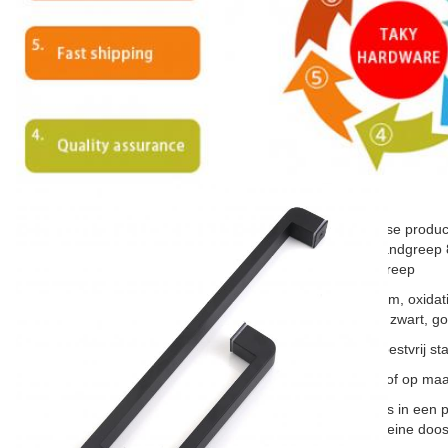
Algemene informatie
Chinese product
Productnaam
trekhandgreep
deurgreep
Chroom, oxidat
Afmaken.
satijn, zwart, go
materiaal
van roestvrij st
Kleur
zilver of op maa
1 stuks in een 
Verpakking
een kleine doos