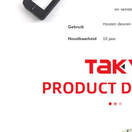
karton
Doortype
Door- en vens
Toepassing
Houten deuren 
Gebruik
Houdbaarheid
10 jaar