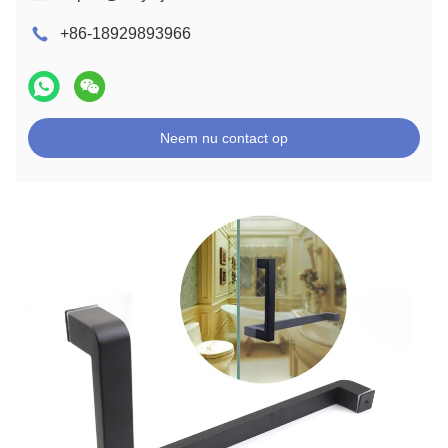
+86-18929893966
Neem nu contact op