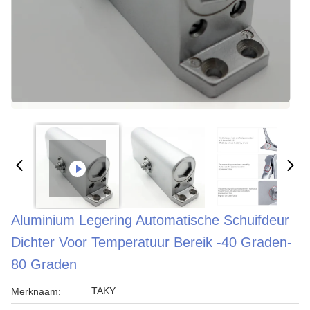
Aluminium Legering Automatische Schuifdeur
Dichter Voor Temperatuur Bereik -40 Graden-
80 Graden
TAKY
Merknaam: