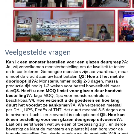
Veelgestelde vragen
Kan ik een monster bestellen voor een glazen deurgreep?
A: 
Ja, wij verwelkomen monsterbestelling om de kwaliteit te testen 
en te controleren. Gemengde monsters zijn aanvaardbaar, maar 
u moet de vracht aan uw kant betalen.
Q2: Hoe zit het met de 
doorlooptijd?
A: Monsternummer nodig 2-3 dagen, massa 
productie tijd nodig 1-2 weken voor bestel hoeveelheid meer 
dan
Q3. Heeft u een MOQ limiet voor glazen deur handvat 
bestelling?
A: lage MOQ, 1pc voor monstercontrole is 
beschikbaar
V4. Hoe verzendt u de goederen en hoe lang 
duurt het voordat ze aankomen?
A: We verzenden meestal 
per DHL, UPS, FedEx of TNT. Het duurt meestal 3-5 dagen om 
te arriveren. Lucht- en zeevracht is ook optioneel.
Q5. Hoe kan 
ik een bestelling voor een glazen deurgreep uitvoeren?
A: 
Laat ons eerst weten wat uw eisen of toepassing zijn.Ten derde 
bevestigt de klant de monsters en plaatst hij een borg voor de 
formele bestelling.Ten vierde regelen we de productie.
Wilt u het 