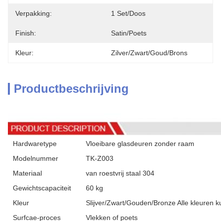
Verpakking:
1 Set/doos
Finish:
Satin/poets
Kleur:
Zilver/zwart/goud/brons
Productbeschrijving
Hardwaretype
Vloeibare glasdeuren zonder raam
Modelnummer
TK-Z003
Materiaal
van roestvrij staal 304
Gewichtscapaciteit
60 kg
Kleur
Slijver/Zwart/Gouden/Bronze Alle kleuren
Surfcae-proces
Vlekken of poets