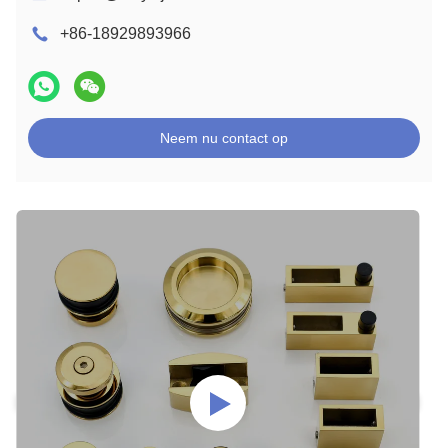
+86-18929893966
Neem nu contact op