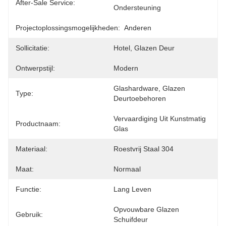
After-Sale Service:
Ondersteuning
Projectoplossingsmogelijkheden:
Anderen
Sollicitatie:
Hotel, Glazen Deur
Ontwerpstijl:
Modern
Glashardware, Glazen 
Type:
Deurtoebehoren
Vervaardiging Uit Kunstmatig 
Productnaam:
Glas
Materiaal:
Roestvrij Staal 304
Maat:
Normaal
Functie:
Lang Leven
Opvouwbare Glazen 
Gebruik:
Schuifdeur