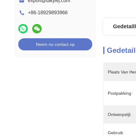
export@takywj.com
+86-18929893966
Gedetail
Neem nu contact op
Gedetail
Plaats Van He
Postpakking:
Ontwerpstijl:
Gebruik: