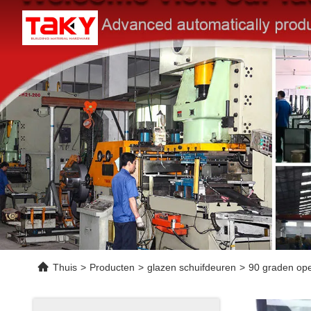
Thuis
>
Producten
>
glazen schuifdeuren
>
90 graden op