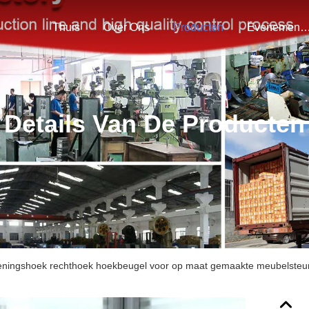
Thuis
Over Ons
Producten
Evenemen
Details Van De Producten
eningshoek rechthoek hoekbeugel voor op maat gemaakte meubelsteu