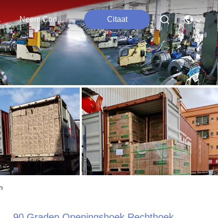
ten
Neem Contact Met Ons Op
Citaat
n
90 Graden Openingshoek Rechthoek