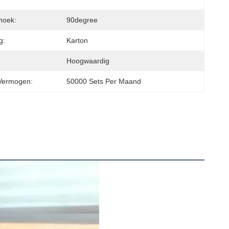
hoek:
90degree
g:
Karton
Hoogwaardig
Vermogen:
50000 Sets Per Maand