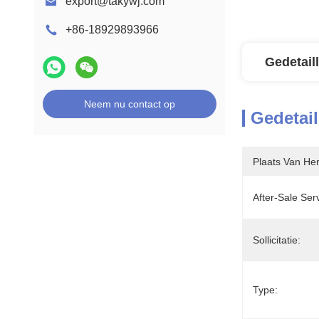
export@takywj.com
+86-18929893966
Gedetail
Neem nu contact op
Gedetail
Plaats Van He
After-Sale Ser
Sollicitatie:
Type: