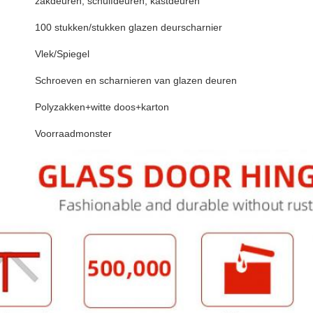
zakdeuren, schuifdeuren, kastdeuren
100 stukken/stukken glazen deurscharnier
Vlek/Spiegel
Schroeven en scharnieren van glazen deuren
Polyzakken+witte doos+karton
Voorraadmonster