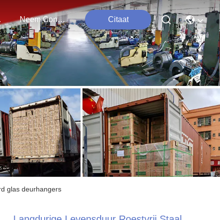
ten
Neem Contact Met Ons Op
Citaat
ard glas deurhangers
Langdurige Levensduur Roestvrij Staal