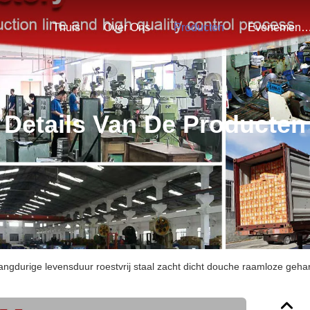
Thuis
Over Ons
Producten
Evenemen
Details Van De Producten
angdurige levensduur roestvrij staal zacht dicht douche raamloze geh