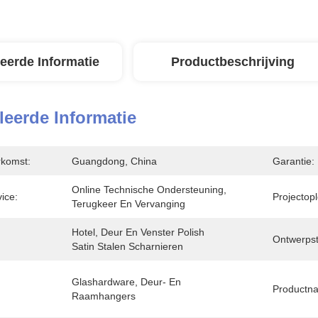
leerde Informatie
Productbeschrijving
leerde Informatie
rkomst:
Guangdong, China
Garantie:
Online Technische Ondersteuning, 
vice:
Projectop
Terugkeer En Vervanging
Hotel, Deur En Venster Polish 
Ontwerpsti
Satin Stalen Scharnieren
Glashardware, Deur- En 
Productn
Raamhangers