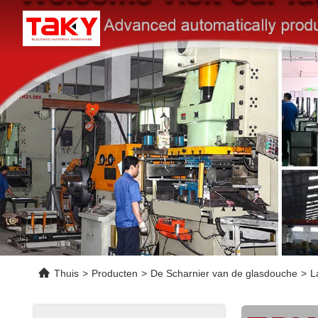
Thuis
>
Producten
>
De Scharnier van de glasdouche
>
L