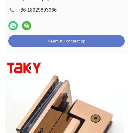
+86-18929893966
Neem nu contact op