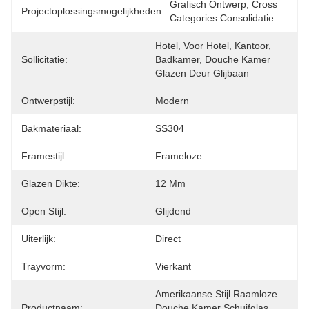
Grafisch Ontwerp, Cross 
Projectoplossingsmogelijkheden:
Categories Consolidatie
Hotel, Voor Hotel, Kantoor, 
Sollicitatie:
Badkamer, Douche Kamer 
Glazen Deur Glijbaan
Ontwerpstijl:
Modern
Bakmateriaal:
SS304
Framestijl:
Frameloze
Glazen Dikte:
12 Mm
Open Stijl:
Glijdend
Uiterlijk:
Direct
Trayvorm:
Vierkant
Amerikaanse Stijl Raamloze 
Productnaam:
Douche Kamer Schuifglas 