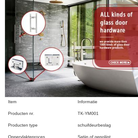
Item
Informatie
Producten nr.
TK-YM001
Producten type
schuifdeurbeslag
Oppervlakteproces
Satijn of gepolijst