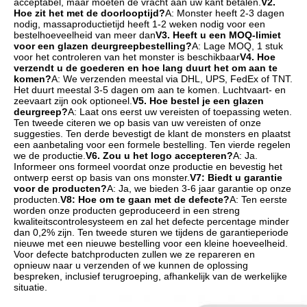
acceptabel, maar moeten de vracht aan uw kant betalen.
V2. 
Hoe zit het met de doorlooptijd?
A: Monster heeft 2-3 dagen 
nodig, massaproductietijd heeft 1-2 weken nodig voor een 
bestelhoeveelheid van meer dan
V3. Heeft u een MOQ-limiet 
voor een glazen deurgreepbestelling?
A: Lage MOQ, 1 stuk 
voor het controleren van het monster is beschikbaar
V4. Hoe 
verzendt u de goederen en hoe lang duurt het om aan te 
komen?
A: We verzenden meestal via DHL, UPS, FedEx of TNT. 
Het duurt meestal 3-5 dagen om aan te komen. Luchtvaart- en 
zeevaart zijn ook optioneel.
V5. Hoe bestel je een glazen 
deurgreep?
A: Laat ons eerst uw vereisten of toepassing weten. 
Ten tweede citeren we op basis van uw vereisten of onze 
suggesties. Ten derde bevestigt de klant de monsters en plaatst 
een aanbetaling voor een formele bestelling. Ten vierde regelen 
we de productie.
V6. Zou u het logo accepteren?
A: Ja. 
Informeer ons formeel voordat onze productie en bevestig het 
ontwerp eerst op basis van ons monster.
V7: Biedt u garantie 
voor de producten?
A: Ja, we bieden 3-6 jaar garantie op onze 
producten.
V8: Hoe om te gaan met de defecte?
A: Ten eerste 
worden onze producten geproduceerd in een streng 
kwaliteitscontrolesysteem en zal het defecte percentage minder 
dan 0,2% zijn. Ten tweede sturen we tijdens de garantieperiode 
nieuwe met een nieuwe bestelling voor een kleine hoeveelheid. 
Voor defecte batchproducten zullen we ze repareren en 
opnieuw naar u verzenden of we kunnen de oplossing 
bespreken, inclusief terugroeping, afhankelijk van de werkelijke 
situatie.