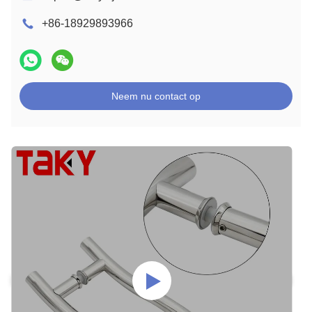
+86-18929893966
Neem nu contact op