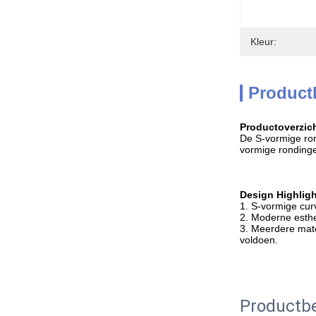
Kleur:
Product
Productoverzich
De S-vormige rond
vormige rondinge
Design Highligh
1. S-vormige curv
2. Moderne esthe
3. Meerdere mate
voldoen.
Productbe