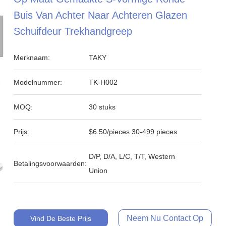
Buis Van Achter Naar Achteren Glazen
Schuifdeur Trekhandgreep
Merknaam:
TAKY
Modelnummer:
TK-H002
MOQ:
30 stuks
Prijs:
$6.50/pieces 30-499 pieces
D/P, D/A, L/C, T/T, Western
Betalingsvoorwaarden:
Union
Neem Nu Contact Op
Vind De Beste Prijs