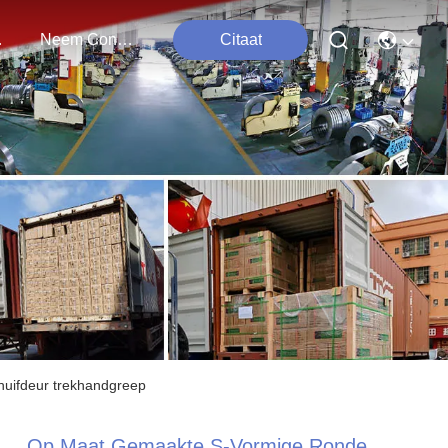
ten
Neem Contact Met Ons Op
Citaat
huifdeur trekhandgreep
Op Maat Gemaakte S-Vormige Ronde