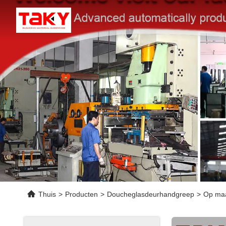
Thuis
>
Producten
>
Doucheglasdeurhandgreep
>
Op maa