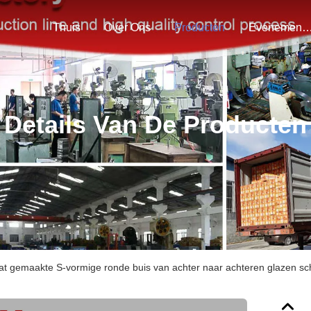
Thuis
Over Ons
Producten
Evenemen
Details Van De Producten
t gemaakte S-vormige ronde buis van achter naar achteren glazen sc