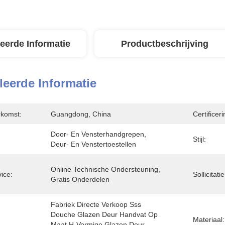
leerde Informatie
Productbeschrijving
leerde Informatie
rkomst:
Guangdong, China
Certificeri
Door- En Vensterhandgrepen, 
Stijl:
Deur- En Venstertoestellen
Online Technische Ondersteuning, 
vice:
Sollicitatie
Gratis Onderdelen
Fabriek Directe Verkoop Sss 
Douche Glazen Deur Handvat Op 
Materiaal:
Maat H-Vormige Glazen Deur 