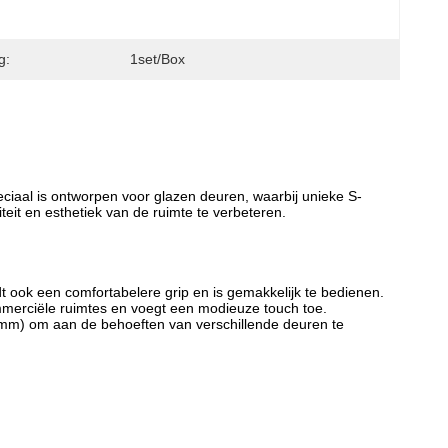
g:
1set/box
peciaal is ontworpen voor glazen deuren, waarbij unieke S-
t en esthetiek van de ruimte te verbeteren.
dt ook een comfortabelere grip en is gemakkelijk te bedienen.
ommerciële ruimtes en voegt een modieuze touch toe.
 mm) om aan de behoeften van verschillende deuren te