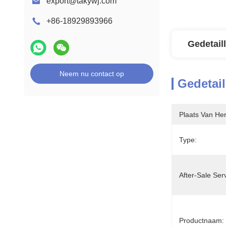
export@takywj.com
+86-18929893966
Gedetail
Neem nu contact op
Gedetail
Plaats Van He
Type:
After-Sale Ser
Productnaam: