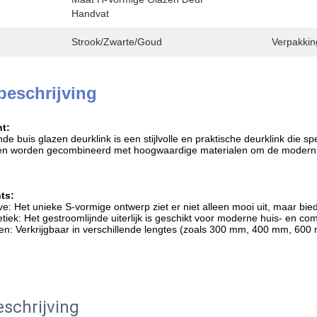
Handvat
Strook/zwarte/goud
Verpakkin
beschrijving
t:
e buis glazen deurklink is een stijlvolle en praktische deurklink die s
n worden gecombineerd met hoogwaardige materialen om de modernitei
ts:
e: Het unieke S-vormige ontwerp ziet er niet alleen mooi uit, maar bie
tiek: Het gestroomlijnde uiterlijk is geschikt voor moderne huis- en c
n: Verkrijgbaar in verschillende lengtes (zoals 300 mm, 400 mm, 600
schrijving