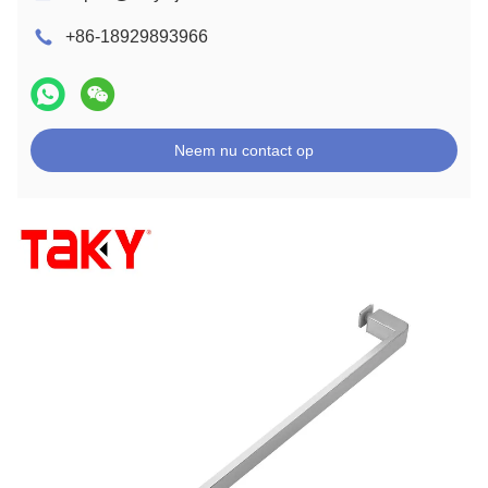
+86-18929893966
Neem nu contact op