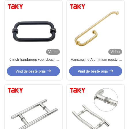
Video
Video
6 inch handgreep voor douche
Aanpassing Aluminium roestvrij
deur hoofddeur handgrepen
staal Hardware trek handgrepen
lange hotel badkamer glazen
Douche scherm Glas deur
Vind de beste prijs
Vind de beste prijs
deur handgreep
handgreep