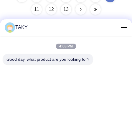
11
12
13
TAKY
Snel contact
4:08 PM
Adres
Good day, what product are you looking for?
Nr. 256, Jinli Avenue, Zhaoqing, Guangdong, China
Tel
86-189-29893966
E-mail
export@takywj.com