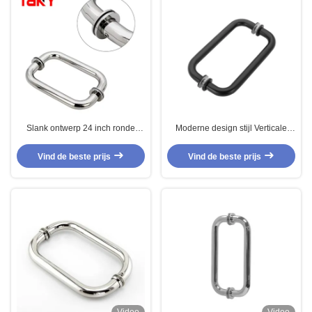
Slank ontwerp 24 inch ronde
Moderne design stijl Verticale
glazen deur handgreep roestvrij
roestvrijstalen trekhandgreep
staal 304 voor badkamerdeuren
voor douche deur en hoofddor
Vind de beste prijs
Vind de beste prijs