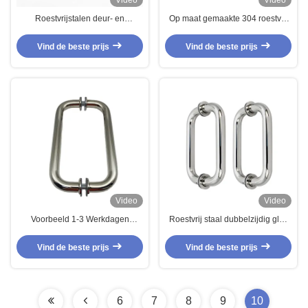
Video
Video
Roestvrijstalen deur- en
Op maat gemaakte 304 roestvrij
raamgrepen voor glazen
staal glazen deurgrepen voor
douchecabine Op maat of OEM-
hotelinterieurontwerp
Vind de beste prijs
Vind de beste prijs
service
Video
Video
Voorbeeld 1-3 Werkdagen
Roestvrij staal dubbelzijdig glas
Roestvrij staal 304 glazen
trek douche deur handgreep
deurgreep voor glazen schuifdeur
Upgrade de stijl van uw deur
Vind de beste prijs
Vind de beste prijs
6
7
8
9
10