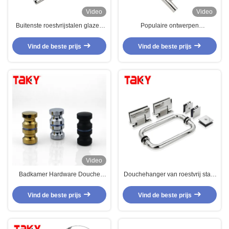
Video
Video
Buitenste roestvrijstalen glazen
Populaire ontwerpen
deur trekhandgreep voor 600 mm
trekhandgreep roestvrij staal
lange badkamer douche kamer
gepolijst glas deurgreep
Vind de beste prijs
Vind de beste prijs
Video
Badkamer Hardware Douche
Douchehanger van roestvrij staal
Fitting Messing roestvrij staal
in PSS/Matt Black/Stain Finish
trekglas deur handvat en knop
voor douchedeurhardware
Vind de beste prijs
Vind de beste prijs