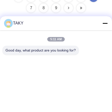
7
8
9
TAKY
Snel contact
5:11 AM
Adres
Good day, what product are you looking for?
Nr. 256, Jinli Avenue, Zhaoqing, Guangdong, China
Tel
86-189-29893966
E-mail
export@takywj.com