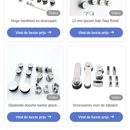
Video
Video
Hoge hardheid en duurzaam
12 mm glazen bak Taky Ronde
zilver/zwart glas badkamer
badkamer systeem Hardware
schuifdeur kit voor 6-12mm glas
Glijdende glazen deur
Vind de beste prijs
Vind de beste prijs
Accessoires Douche kamer
behuizing Kit
Video
Video
Glijdende douche kamer glazen
Accessoires voor de zijkabine
deur accessoires systeem
met dubbele deuren van roestvrij
hardware set in zilver/zwart/goud
staal
Vind de beste prijs
Vind de beste prijs