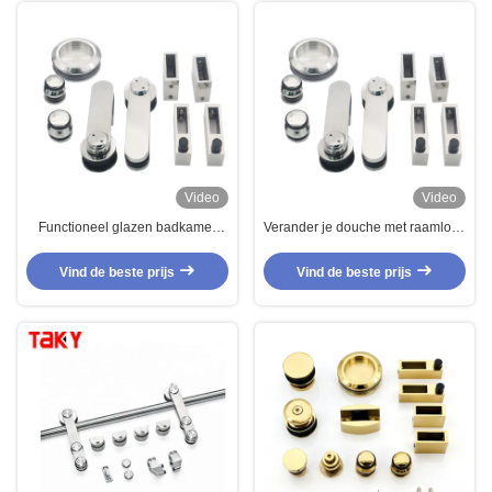
Video
Video
Functioneel glazen badkamer
Verander je douche met raamloze
schuifapparaat met frame van
schuifdeuren
roestvrij staal 304
Vind de beste prijs
Vind de beste prijs