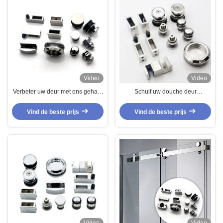
Video
Video
Verbeter uw deur met ons gehard
Schuif uw douche deur
glas schuifdeur systeem en
moeiteloos met onze elegante
behuizing rol
roestvrijstalen schuifmachine
Vind de beste prijs
Vind de beste prijs