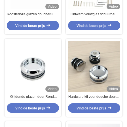
Video
Video
Roosterloze glazen doucheruimte
Ontwerp vouwglas schuurdeur
Rolling Barn Schuifdeur Track
roestvrij schuif systeem voor
Hardware Kit met Acryl Tray
normale afwerking satine/poets
Vind de beste prijs
Vind de beste prijs
Video
Video
Glijdende glazen deur Ronde
Hardware kit voor douche deuren
handgreep 58 mm Modern
Hoge hardheid en duurzame
Design Accessoires
frameless kit voor ronde bakvorm
Vind de beste prijs
Vind de beste prijs