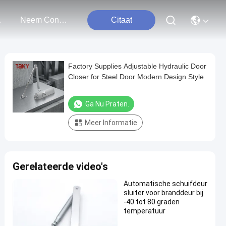
ten
Neem Contact Met Ons Op
Citaat
Factory Supplies Adjustable Hydraulic Door
Closer for Steel Door Modern Design Style
Ga Nu Praten.
Meer Informatie
Gerelateerde video's
Automatische schuifdeur
sluiter voor branddeur bij
-40 tot 80 graden
temperatuur