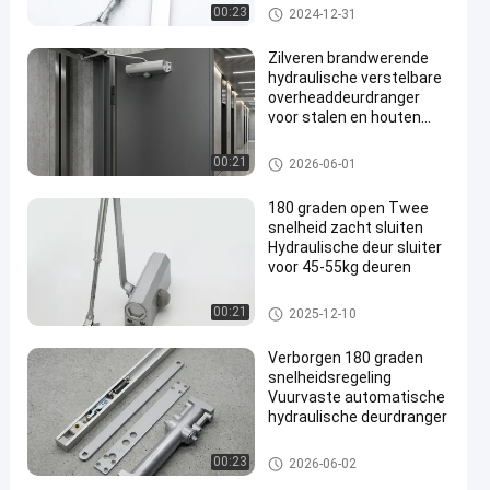
Hydraulische Deur - dichter
00:23
2024-12-31
Zilveren brandwerende
hydraulische verstelbare
overheaddeurdranger
voor stalen en houten
hoteldeuren
Hydraulische Deur - dichter
00:21
2026-06-01
180 graden open Twee
snelheid zacht sluiten
Hydraulische deur sluiter
voor 45-55kg deuren
Hydraulische Deur - dichter
00:21
2025-12-10
Verborgen 180 graden
snelheidsregeling
Vuurvaste automatische
hydraulische deurdranger
Hydraulische Deur - dichter
00:23
2026-06-02